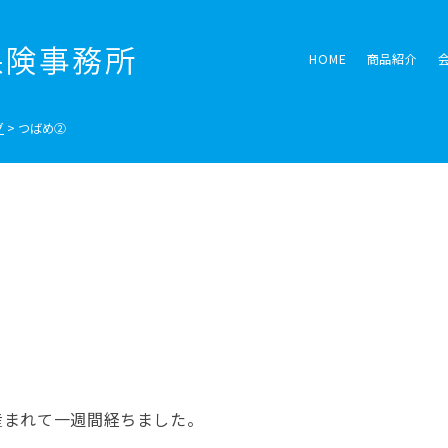
HOME
商品紹介
グ
>
つばめ②
産まれて一週間経ちました。