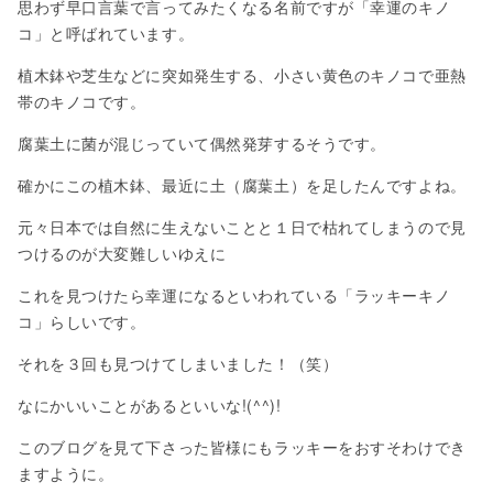
思わず早口言葉で言ってみたくなる名前ですが「幸運のキノ
コ」と呼ばれています。
植木鉢や芝生などに突如発生する、小さい黄色のキノコで亜熱
帯のキノコです。
腐葉土に菌が混じっていて偶然発芽するそうです。
確かにこの植木鉢、最近に土（腐葉土）を足したんですよね。
元々日本では自然に生えないことと１日で枯れてしまうので見
つけるのが大変難しいゆえに
これを見つけたら幸運になるといわれている「ラッキーキノ
コ」らしいです。
それを３回も見つけてしまいました！（笑）
なにかいいことがあるといいな!(^^)!
このブログを見て下さった皆様にもラッキーをおすそわけでき
ますように。